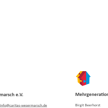
Mehrgeneratio
marsch e.V.
Birgit Beerhorst
i
nfo
@caritas-wesermarsch.de