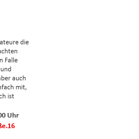
ateure die
achten
 Falle
 und
aber auch
nfach mit,
h ist
00 Uhr
ße.16