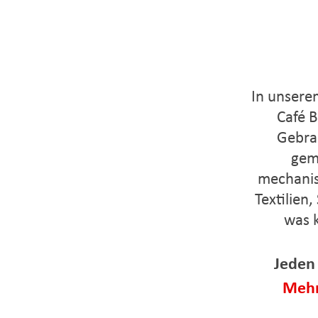
In unsere
Café B
Gebra
gem
mechanis
Textilien
was 
Jeden
Mehr