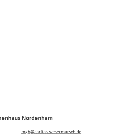
nenhaus
Nordenham
mgh@caritas-wesermarsch.de