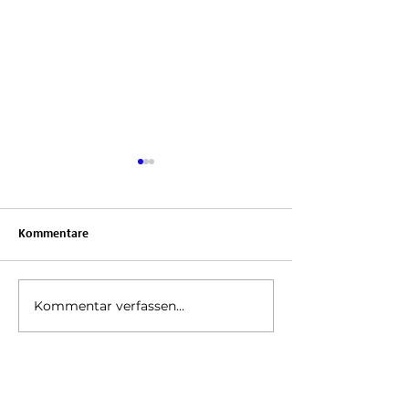
Kommentare
Tag der Generationen
Kommentar verfassen...
Nestelkissen für
Kranke