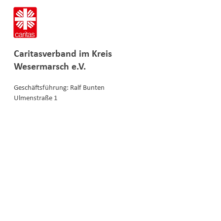
Caritasverband im
Kreis
Wesermarsch e.V.
Geschäftsführung: Ralf Bunten
Ulmenstraße 1
26919 Brake
i
nfo
@caritas-wesermarsch.de
04401 / 97 66 0
Mehrgenerationenhaus