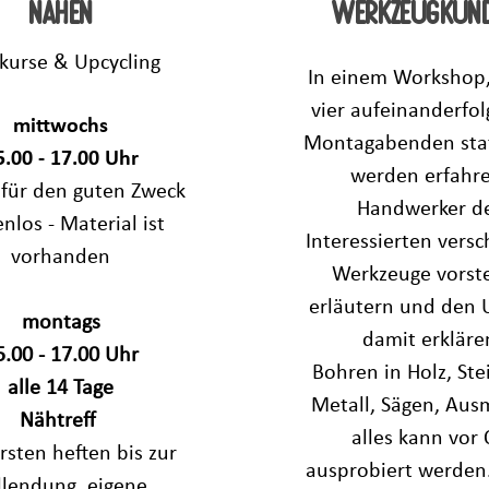
nähen
werkzeugkun
kurse & Upcycling
In einem Workshop,
vier aufeinanderfo
mittwochs
Montagabenden stat
5.00 - 17.00 Uhr
werden erfahr
für den guten Zweck
Handwerker d
nlos - Material ist
Interessierten vers
vorhanden
Werkzeuge vorste
erläutern und den
montags
damit erkläre
5.00 - 17.00 Uhr
Bohren in Holz, Ste
alle 14 Tage
Metall, Sägen, Aus
Nähtreff
alles kann vor 
rsten
heften bis zur
ausprobiert werden.
llendung, eigene