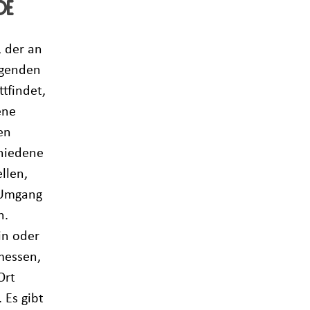
de
 der an
lgenden
tfindet,
ene
en
chiedene
llen,
 Umgang
n.
in oder
messen,
Ort
 Es gibt