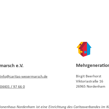
Mehrgeneratio
marsch e.V.
Birgit Beerhorst
i
nfo
@caritas-wesermarsch.de
Viktoriastraße 16
26965 Nordenham
04401 / 97 66 0
onenhaus Nordenham ist eine Einrichtung des
Caritasverbandes im K