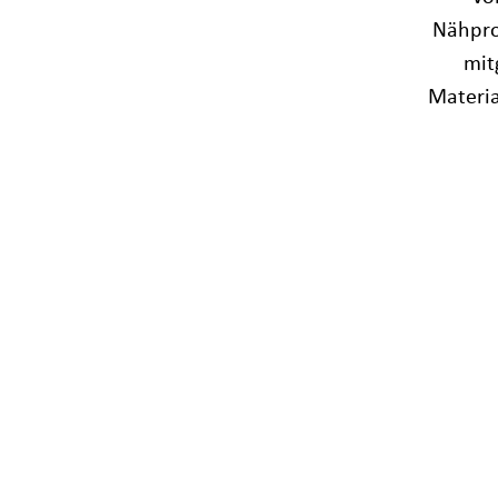
Nähpro
mit
Materi