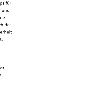
ps für
n und
hne
ch das
erheit
t.
er
h