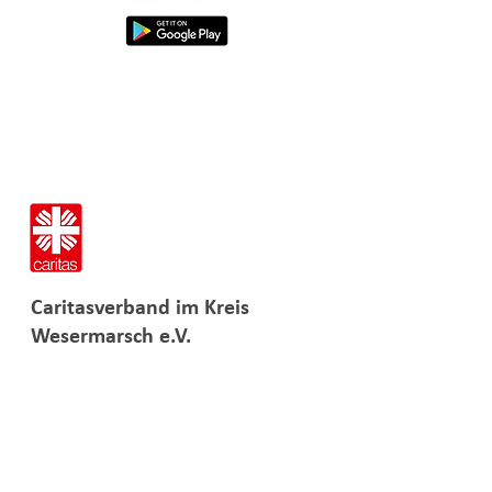
Caritasverband im
Kreis
Wesermarsch e.V.
Geschäftsführung: Ralf Bunten
Ulmenstraße 1
26919 Brake
i
nfo
@caritas-wesermarsch.de